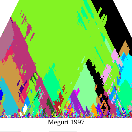
Meguri 1997